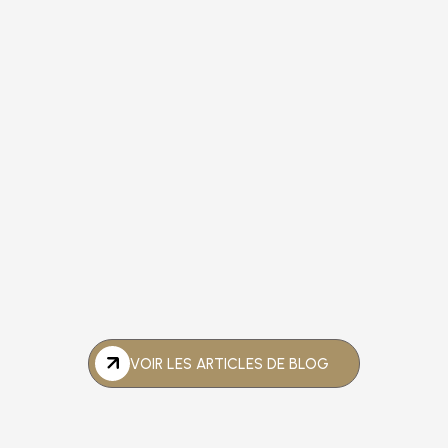
Avocat Agression Sexuelle Paris |
Défense Pénale | FITOUSSI
27/2/2026
Contestation Du Grand Excès De
Vitesse : Comment Ca Fonctionne ?
VOIR LES ARTICLES DE BLOG