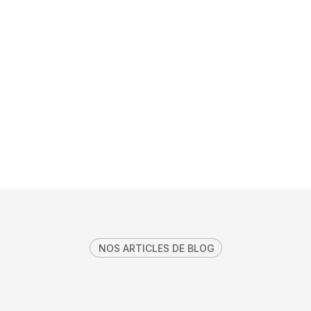
règles déontologiques et d’un contrôle permanent par
l’avocat.
Une approche tournée vers l’avenir
Notre approche combine innovation technologique et
expertise juridique au service de l’efficacité, de la
clarté et de la défense des intérêts du client.
NOS ARTICLES DE BLOG