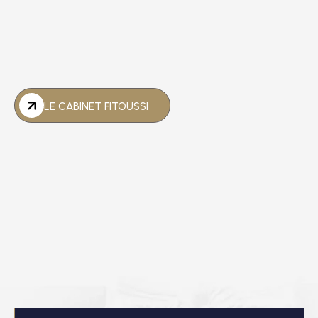
préjudice, être conseillé sur un gros contrat ou un deal
complexe, vous défendre en correctionnelle ou
expulser un locataire nuisible, etc.
LE CABINET FITOUSSI