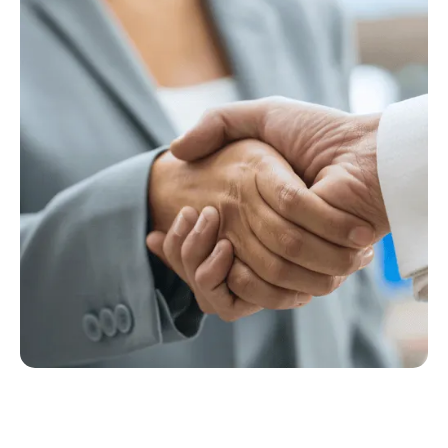
2
4
0
2
4
8
2
3
5
1
1
5
7
3
4
2
2
6
4
5
3
3
5
5
6
4
4
4
6
7
5
5
3
7
6
6
2
7
7
1
8
8
9
2