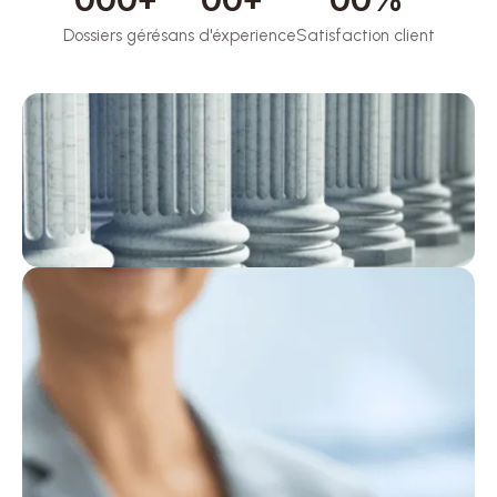
Dossiers gérés
ans d'éxperience
Satisfaction client
1
1
1
1
1
1
1
2
2
2
2
2
2
2
3
3
3
3
3
3
3
4
4
4
4
4
4
4
5
5
5
5
5
5
5
6
5
6
6
5
6
6
7
1
7
7
1
7
7
8
2
8
8
2
8
8
1
3
9
2
3
9
1