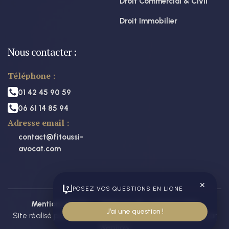
Droit Commercial & Civil
Droit Immobilier
Nous contacter :
Téléphone :
01 42 45 90 59
06 61 14 85 94
Adresse email :
contact@fitoussi-
avocat.com
✕
POSEZ VOS QUESTIONS EN LIGNE
Mentions légales
/
Politique de confidentialité
J’ai une question !
Site réalisé par
Jonathan conseil
x
Webance
, propulsé par
Webflow