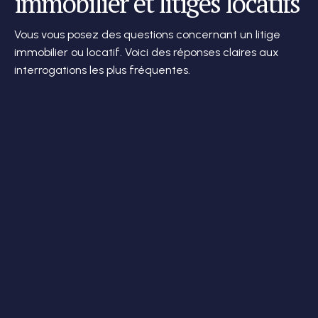
immobilier et litiges locatifs
Vous vous posez des questions concernant un litige
immobilier ou locatif. Voici des réponses claires aux
interrogations les plus fréquentes.
Quand faire appel à un avocat en droit
immobilier ?
Un litige locatif peut-il être réglé à l’amiable ?
L’avocat peut-il intervenir pour des loyers
impayés ?
Maître Fitoussi intervient-elle devant les
tribunaux ?