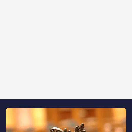
Maître Fitoussi,
avocat en droit immobilier et litiges
locatifs
, vous accompagne pour analyser votre
situation et défendre efficacement vos droits.
Contactez le cabinet pour un premier échange
personnalisé.
OBTENIR UNE CONSULTATION