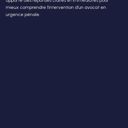
apporte des réponses claires et immédiates pour
mieux comprendre l’intervention d’un avocat en
urgence pénale.
Quand contacter un avocat en urgence pénale
?
L’avocat peut-il intervenir pendant une garde
à vue ?
Une intervention en urgence est-elle possible
le soir ou le week-end ?
Pourquoi faire appel à un avocat pénaliste dès
les premières heures ?