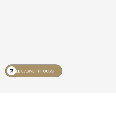
En savoir plus
L’intervention d’un
avocat en urgence pénale à Paris
dès les premiers actes permet de préserver les droits
du mis en cause, d’éviter les erreurs irréversibles et de
construire une
stratégie de défense efficace
face aux
autorités judiciaires.
LE CABINET FITOUSSI