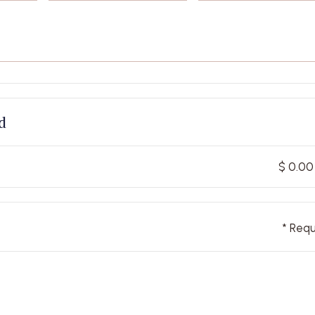
d
$ 0.00
* Requ