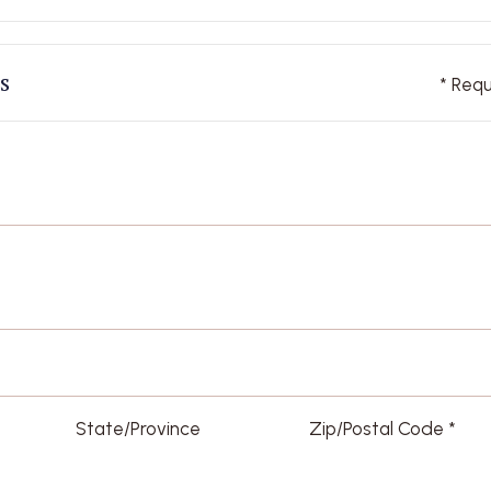
s
* Requ
State/Province
Zip/Postal Code *